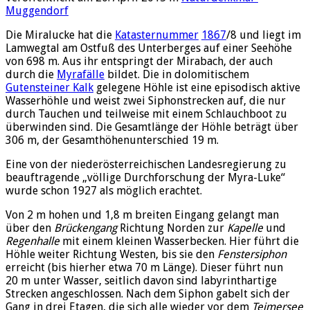
Muggendorf
Die Miralucke hat die
Katasternummer
1867
/8 und liegt im
Lamwegtal am Ostfuß des Unterberges auf einer Seehöhe
von 698 m. Aus ihr entspringt der Mirabach, der auch
durch die
Myrafälle
bildet. Die in dolomitischem
Gutensteiner Kalk
gelegene Höhle ist eine episodisch aktive
Wasserhöhle und weist zwei Siphonstrecken auf, die nur
durch Tauchen und teilweise mit einem Schlauchboot zu
überwinden sind. Die Gesamtlänge der Höhle beträgt über
306 m, der Gesamthöhenunterschied 19 m.
Eine von der niederösterreichischen Landesregierung zu
beauftragende „völlige Durchforschung der Myra-Luke“
wurde schon 1927 als möglich erachtet.
Von 2 m hohen und 1,8 m breiten Eingang gelangt man
über den
Brückengang
Richtung Norden zur
Kapelle
und
Regenhalle
mit einem kleinen Wasserbecken. Hier führt die
Höhle weiter Richtung Westen, bis sie den
Fenstersiphon
erreicht (bis hierher etwa 70 m Länge). Dieser führt nun
20 m unter Wasser, seitlich davon sind labyrinthartige
Strecken angeschlossen. Nach dem Siphon gabelt sich der
Gang in drei Etagen, die sich alle wieder vor dem
Teimersee